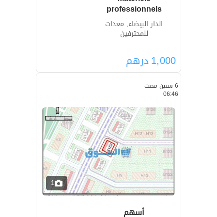
professionnels
الدار البيضاء, معدات
للمحترفين
1,000
درهم
6 سنين مضت
06:46
1
أسهم