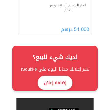
الدار البيضاء, أسهم وبيع
ضخم
54,000
درهم
لديك شيء للبيع؟
نشر إعلانك مجانا اليوم على Soukke!
إضافة إعلان