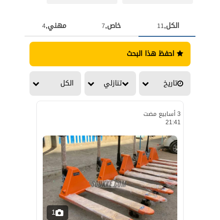
الكل,
خاص,
مهني,
4
7
11
احفظ هذا البحث
تاريخ
تنازلي
الكل
3 أسابيع مضت
21:41
1