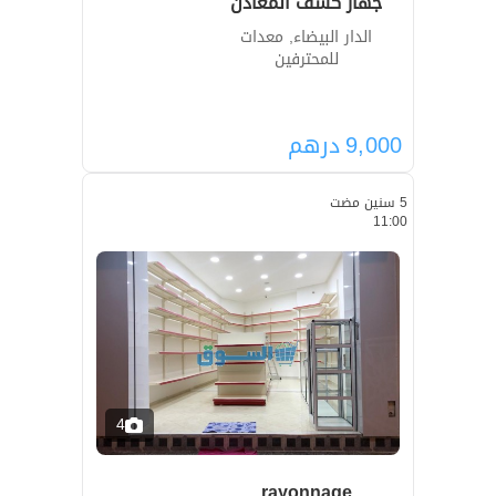
جهاز كشف المعادن
الدار البيضاء, معدات
للمحترفين
9,000
درهم
5 سنين مضت
11:00
4
rayonnage