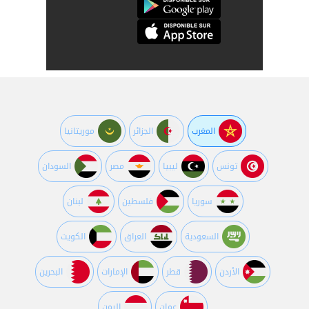
المغرب
الجزائر
موريتانيا
تونس
ليبيا
مصر
السودان
سوريا
فلسطين
لبنان
السعودية
العراق
الكويت
اﻷردن
قطر
اﻹمارات
البحرين
عمان
اليمن