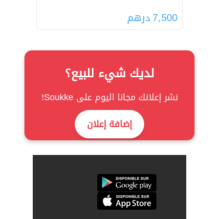
7,500
درهم
لديك شيء للبيع؟
نشر إعلانك مجانا اليوم على Soukke!
إضافة إعلان