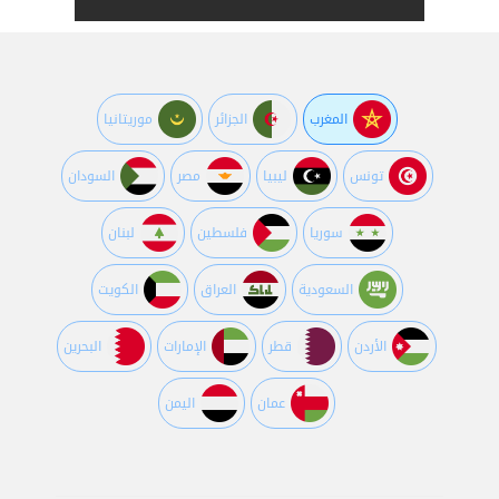
المغرب
الجزائر
موريتانيا
تونس
ليبيا
مصر
السودان
سوريا
فلسطين
لبنان
السعودية
العراق
الكويت
اﻷردن
قطر
اﻹمارات
البحرين
عمان
اليمن