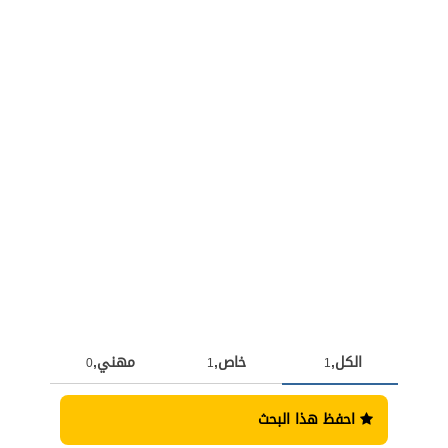
الكل,
خاص,
مهني,
0
1
1
احفظ هذا البحث