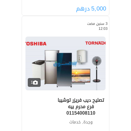
5,000
درهم
3 سنين مضت
12:03
1
تصليح ديب فريزر توشيبا
فرع محرم بيه
01154008110
وجدة, خدمات