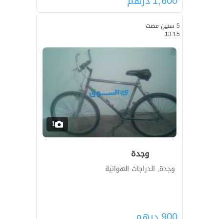
1,600
درهم
5 سنين مضت
13:15
1
وجدة
وجدة, الدراجات الهوائية
900
درهم