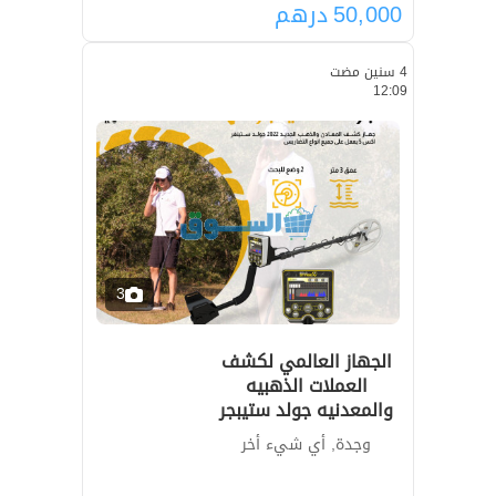
50,000
درهم
4 سنين مضت
12:09
3
الجهاز العالمي لكشف
العملات الذهبيه
والمعدنيه جولد ستيبجر
وجدة, أي شيء أخر