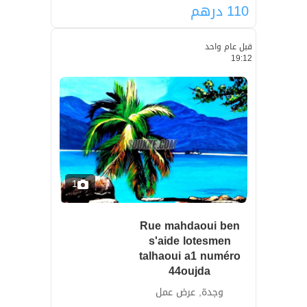
110
درهم
قبل عام واحد
19:12
1
Rue mahdaoui ben
s'aide lotesmen
talhaoui a1 numéro
44oujda
وجدة, عرض عمل