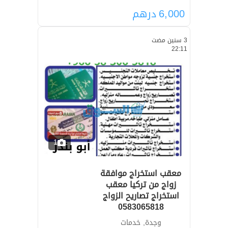
6,000
درهم
3 سنين مضت
22:11
1
معقب استخراج موافقة
زواج من تركيا معقب
استخراج تصاريح الزواج
0583065818
وجدة, خدمات