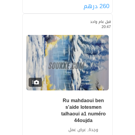
260
درهم
قبل عام واحد
20:47
1
Ru mahdaoui ben
s'aide lotesmen
talhaoui a1 numéro
44oujda
وجدة, عرض عمل