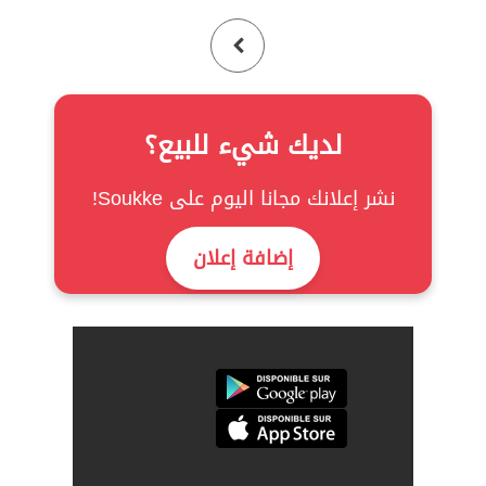
لديك شيء للبيع؟
نشر إعلانك مجانا اليوم على Soukke!
إضافة إعلان