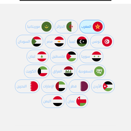
المغرب
الجزائر
موريتانيا
تونس
ليبيا
مصر
السودان
سوريا
فلسطين
لبنان
السعودية
العراق
الكويت
اﻷردن
قطر
اﻹمارات
البحرين
عمان
اليمن