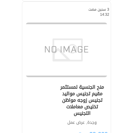
3 سنين مضت
14:32
منح الجنسية لمستثمر
مقيم تجنيس مواليد
تجنيس زوجه مواظن
تخليص معاملات
التجنيس
وجدة, عرض عمل