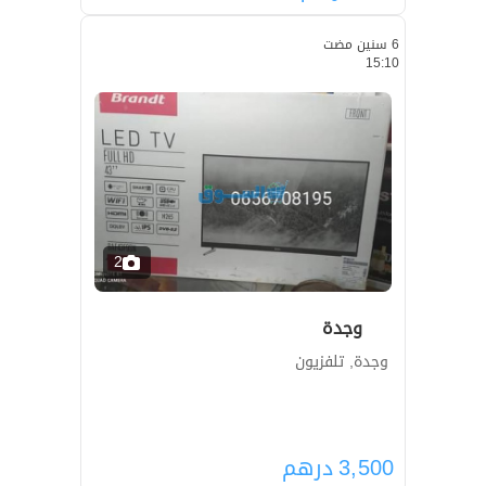
6 سنين مضت
15:10
2
وجدة
وجدة, تلفزيون
3,500
درهم