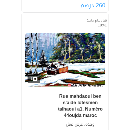
260
درهم
قبل عام واحد
18:41
1
Rue mahdaoui ben
s'aide lotesmen
talhaoui a1. Numéro
44oujda maroc
وجدة, عرض عمل