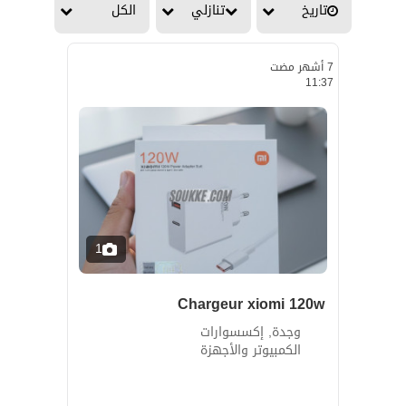
تاريخ
تنازلي
الكل
7 أشهر مضت
11:37
1
Chargeur xiomi 120w
وجدة, إكسسوارات
الكمبيوتر واﻷجهزة