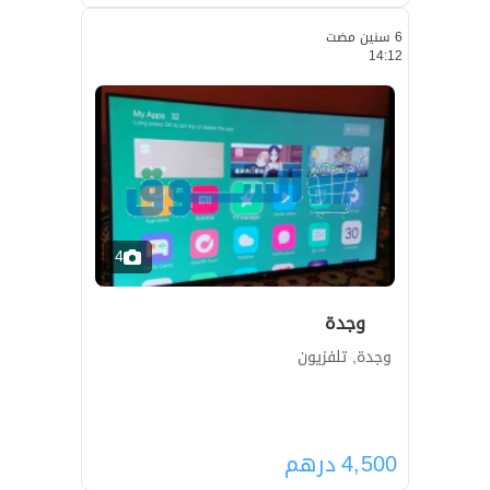
6 سنين مضت
14:12
4
وجدة
وجدة, تلفزيون
4,500
درهم