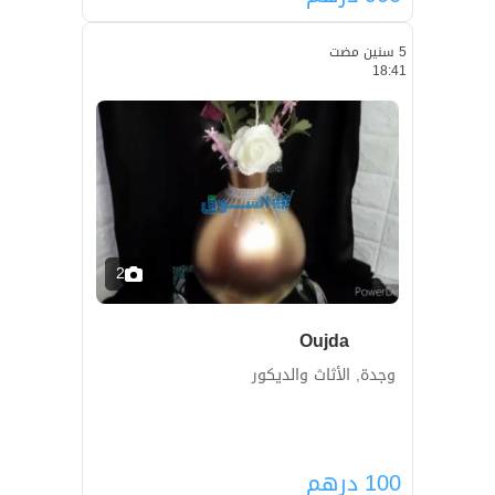
5 سنين مضت
18:41
2
Oujda
وجدة, الأثاث والديكور
100
درهم