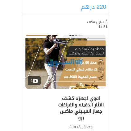
220
درهم
3 سنين مضت
14:51
1
اقوي اجهزه كشف
الاثار الدفينه والفراغات
جهاز انفينيتي ماكس
برو
وجدة, خدمات