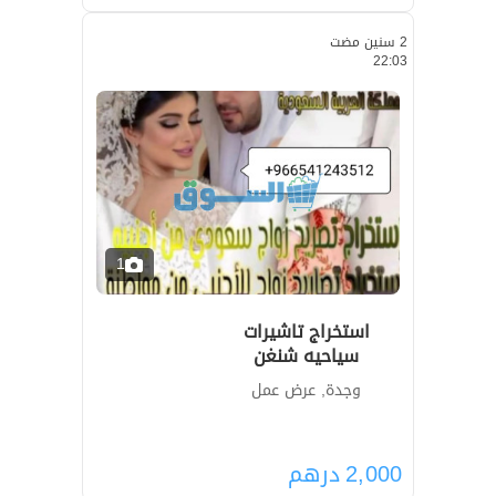
2 سنين مضت
22:03
1
استخراج تاشيرات
سياحيه شنغن
وجدة, عرض عمل
2,000
درهم