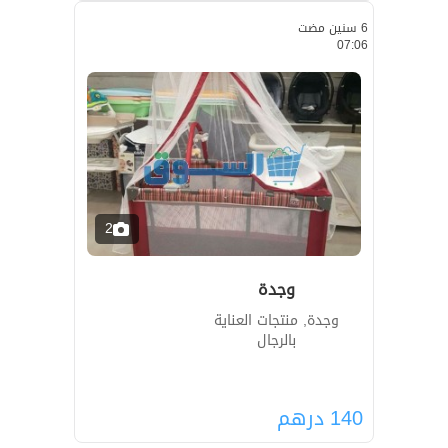
6 سنين مضت
07:06
2
وجدة
وجدة, منتجات العناية
بالرجال
140
درهم