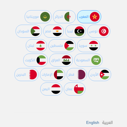
المغرب
الجزائر
موريتانيا
تونس
ليبيا
مصر
السودان
سوريا
فلسطين
لبنان
السعودية
العراق
الكويت
اﻷردن
قطر
اﻹمارات
البحرين
عمان
اليمن
العربية
English