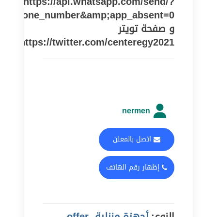
https://api.whatsapp.com/send/?
pe=phone_number&amp;app_absent=0
و صفحة تويتر
https://twitter.com/centeregy2021
nermen
اتصل بالمعلن
إظهار رقم الهاتف
النوع:
أجهزة منزلية, offer