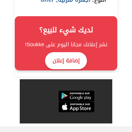
لديك شيء للبيع؟
نشر إعلانك مجانا اليوم على Soukke!
إضافة إعلان