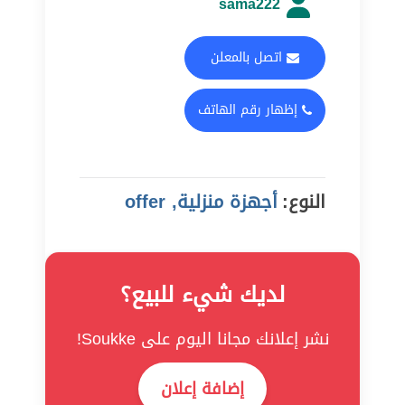
sama222
اتصل بالمعلن
إظهار رقم الهاتف
النوع:
أجهزة منزلية, offer
لديك شيء للبيع؟
نشر إعلانك مجانا اليوم على Soukke!
إضافة إعلان