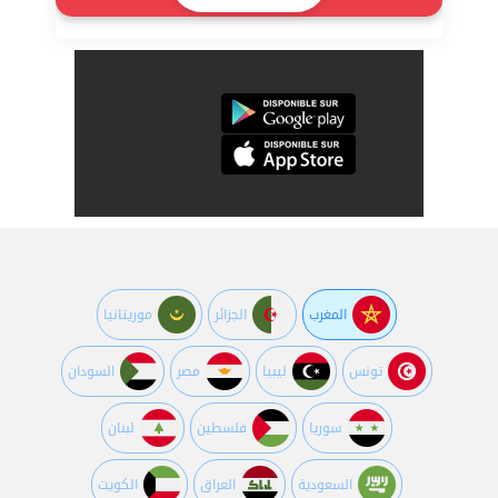
المغرب
الجزائر
موريتانيا
تونس
ليبيا
مصر
السودان
سوريا
فلسطين
لبنان
السعودية
العراق
الكويت