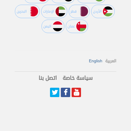
اﻷردن
قطر
اﻹمارات
البحرين
عمان
اليمن
العربية
English
سياسة خاصة
اتصل بنا