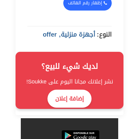
إظهار رقم الهاتف
النوع:
أجهزة منزلية, offer
لديك شيء للبيع؟
نشر إعلانك مجانا اليوم على Soukke!
إضافة إعلان