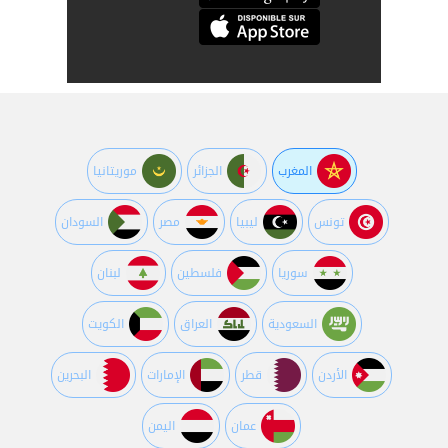
المغرب
الجزائر
موريتانيا
تونس
ليبيا
مصر
السودان
سوريا
فلسطين
لبنان
السعودية
العراق
الكويت
اﻷردن
قطر
اﻹمارات
البحرين
عمان
اليمن