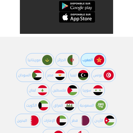
المغرب
الجزائر
موريتانيا
تونس
ليبيا
مصر
السودان
سوريا
فلسطين
لبنان
السعودية
العراق
الكويت
اﻷردن
قطر
اﻹمارات
البحرين