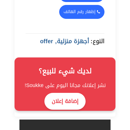
إظهار رقم الهاتف
النوع:
أجهزة منزلية, offer
لديك شيء للبيع؟
نشر إعلانك مجانا اليوم على Soukke!
إضافة إعلان