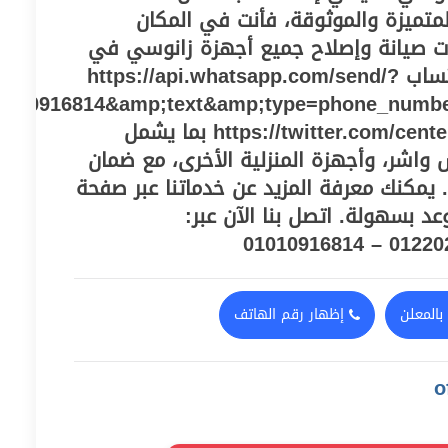
متميزة والموثوقة، فأنت في المكان
ات صيانة وإصلاح جميع أجهزة زانوسي في
مدينتي، توصل على الواتساب https://api.whatsapp.com/send/?
010916814&amp;text&amp;type=phone_numb
و صفحة تويتر https://twitter.com/centeregy2021 بما يشمل
ش واشر، وأجهزة المنزلية الأخرى، مع ضمان
 يمكنك معرفة المزيد عن خدماتنا عبر صفحة
د بسهولة. اتصل بنا الآن عبر:
بالمعلن
إظهار رقم الهاتف