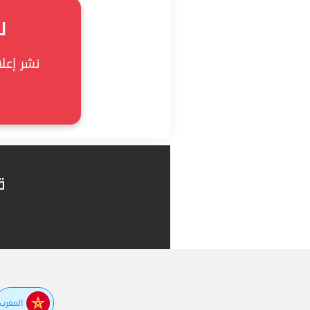
ل
نشر إعلان
ق
المغرب