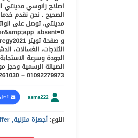
اصلاح زانوسي مدينتي ال
الصحيح . نحن نقدم خدم
er&amp;app_absent=0
الثلاجات، الغسالات، الد
الجودة وسرعة الاستجابة.
الصيانة الرسمية وحجز موع
01092279973 – 01220261030 – 01010916814
sama222
اتصل 
النوع:
أجهزة منزلية, offer