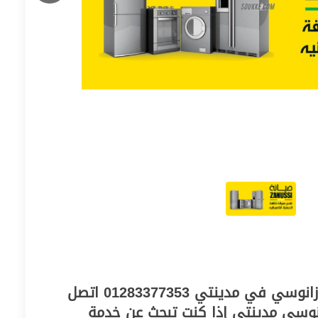
أفضل مركز صيانة ثلاجة زانوسي في مدينتي 01283377353 اتصل
انوسي مدينتي إذا كنت تبحث عن خدمة