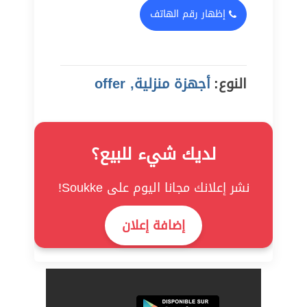
إظهار رقم الهاتف
النوع:
أجهزة منزلية, offer
لديك شيء للبيع؟
نشر إعلانك مجانا اليوم على Soukke!
إضافة إعلان