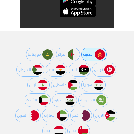
المغرب
الجزائر
موريتانيا
تونس
ليبيا
مصر
السودان
سوريا
فلسطين
لبنان
السعودية
العراق
الكويت
اﻷردن
قطر
اﻹمارات
البحرين
عمان
اليمن