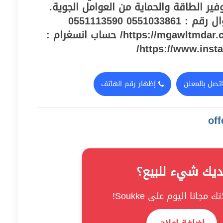
ير الطاقة والحماية من العوامل الجوية.
للتواصل والاستفسار: جوال رقم : 0551033861 0551113590
موقعنا الالكتروني : https://mgawltmdar.com/ حساب انسغرام :
https://www.inst
تصل بالمعلن
إظهار رقم الهاتف
ديك شيء للبيع؟
ك مجانا اليوم على Soukke!