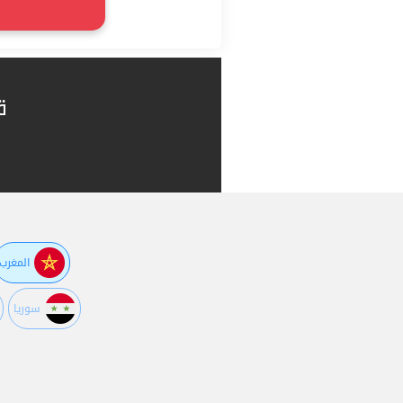
ق
المغرب
سوريا