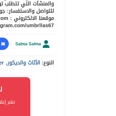
والمنشآت التي تتطلب توف
agram.com/umbrllas67/
Salma Salma
ا
النوع:
الأثاث والديكور, offer
ل
نشر إعلان