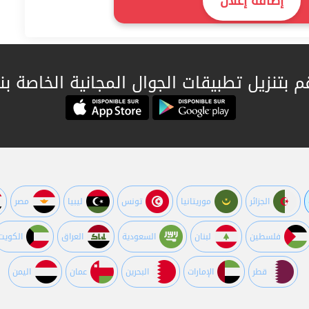
إضافة إعلان
م بتنزيل تطبيقات الجوال المجانية الخاصة بنا
الجزائر
موريتانيا
تونس
ليبيا
مصر
فلسطين
لبنان
السعودية
العراق
الكويت
قطر
اﻹمارات
البحرين
عمان
اليمن