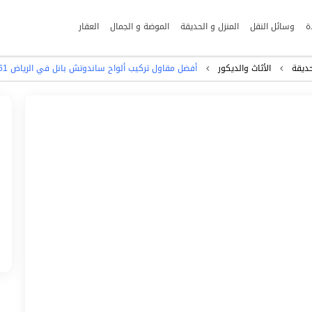
ة
وسائل النقل
المنزل و الحديقة
الموضة و الجمال
العقار
حديقة
الأثاث والديكور
أفضل مقاول تركيب ألواح ساندوتش بانل في الرياض 0551033861