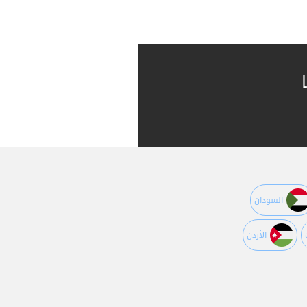
السودان
اﻷردن