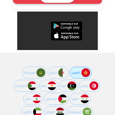
المغرب
الجزائر
موريتانيا
تونس
ليبيا
مصر
السودان
سوريا
فلسطين
لبنان
السعودية
العراق
الكويت