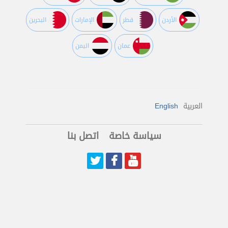
اﻷردن
قطر
اﻹمارات
البحرين
عمان
اليمن
العربية
English
سياسة خاصة
اتصل بنا