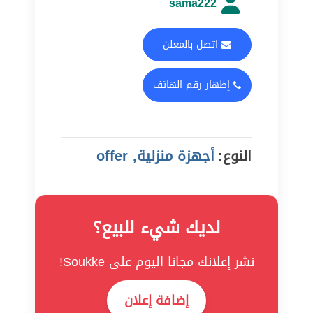
sama222
اتصل بالمعلن
إظهار رقم الهاتف
النوع:
أجهزة منزلية, offer
لديك شيء للبيع؟
نشر إعلانك مجانا اليوم على Soukke!
إضافة إعلان