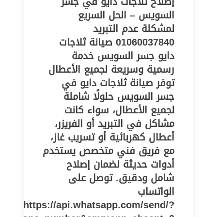
إصلاح ثلاجات دايو في جسر
السويس – الحل السريع
لمشكلة عدم التبريد
01060037840 صيانة ثلاجات
دايو جسر السويس خدمة
رسمية وسريعة لجميع الأعطال
توفر صيانة ثلاجات دايو في
جسر السويس حلولًا شاملة
لجميع الأعطال، سواء كانت
مشاكل في التبريد أو الفريزر،
أعطال كهربائية أو تسريب غاز،
مع فريق فني متخصص يستخدم
أدوات حديثة لضمان إصلاح
شامل ودقيق. توصل على
الواتساب
https://api.whatsapp.com/send/?