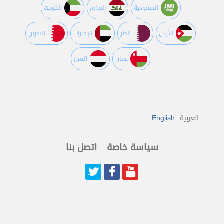
السعودية
العراق
الكويت
اﻷردن
قطر
اﻹمارات
البحرين
عمان
اليمن
العربية
English
سياسة خاصة
اتصل بنا