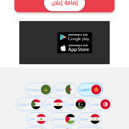
إضافة إعلان
المغرب
الجزائر
موريتانيا
تونس
ليبيا
مصر
السودان
سوريا
فلسطين
لبنان