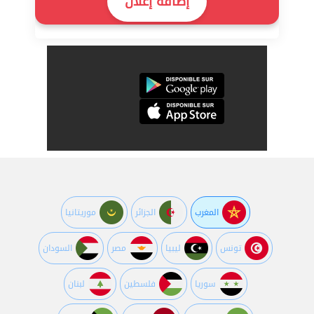
إضافة إعلان
المغرب
الجزائر
موريتانيا
تونس
ليبيا
مصر
السودان
سوريا
فلسطين
لبنان