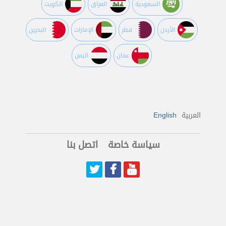
السعودية
العراق
الكويت
اﻷردن
قطر
اﻹمارات
البحرين
عمان
اليمن
العربية
English
سياسة خاصة
اتصل بنا