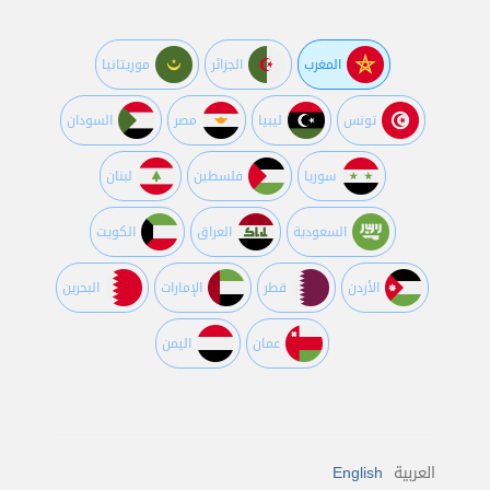
المغرب
الجزائر
موريتانيا
تونس
ليبيا
مصر
السودان
سوريا
فلسطين
لبنان
السعودية
العراق
الكويت
اﻷردن
قطر
اﻹمارات
البحرين
عمان
اليمن
العربية
English