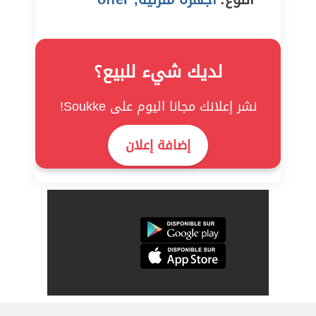
لديك شيء للبيع؟
نشر إعلانك مجانا اليوم على Soukke!
إضافة إعلان