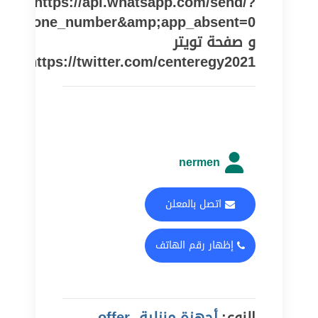
https://api.whatsapp.com/send/?
pe=phone_number&amp;app_absent=0
و صفحة تويتر
https://twitter.com/centeregy2021
nermen
اتصل بالمعلن
إظهار رقم الهاتف
النوع:
أجهزة منزلية, offer