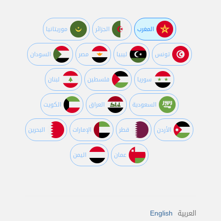
المغرب
الجزائر
موريتانيا
تونس
ليبيا
مصر
السودان
سوريا
فلسطين
لبنان
السعودية
العراق
الكويت
اﻷردن
قطر
اﻹمارات
البحرين
عمان
اليمن
العربية
English