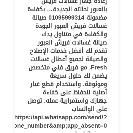
إعادة جهاز غسالات فريش
بالعبور لحالته الجديدة… بكفاءة
مضمونة 01095999314 صيانة
غسالات فريش العبور الجودة
والكفاءة في متناول يدك
صيانة غسالات فريش العبور
تقدم لك أفضل خدمات الإصلاح
والصيانة لجميع أعطال غسالات
Fresh، مع فريق فني متخصص
يضمن لك حلول سريعة
وموثوقة، واستخدام قطع غيار
أصلية للحفاظ على كفاءة
جهازك واستمرارية عمله. توصل
على الواتساب
https://api.whatsapp.com/send/?
pe=phone_number&amp;app_absent=0