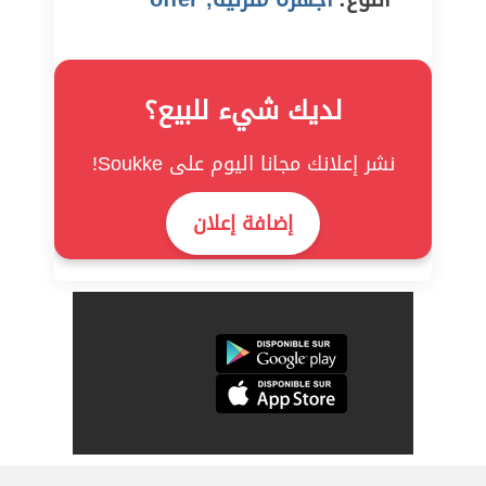
لديك شيء للبيع؟
نشر إعلانك مجانا اليوم على Soukke!
إضافة إعلان