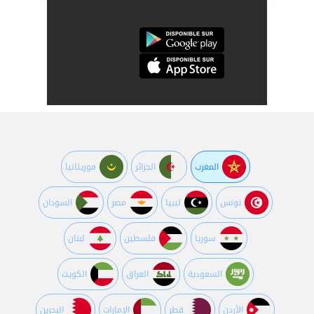
المغرب
الجزائر
موريتانيا
تونس
ليبيا
مصر
السودان
سوريا
فلسطين
لبنان
السعودية
العراق
الكويت
اﻷردن
قطر
اﻹمارات
البحرين