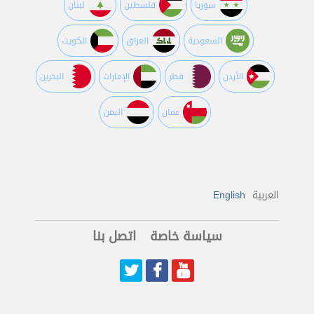
سوريا
فلسطين
لبنان
السعودية
العراق
الكويت
اﻷردن
قطر
اﻹمارات
البحرين
عمان
اليمن
العربية
English
سياسة خاصة
اتصل بنا