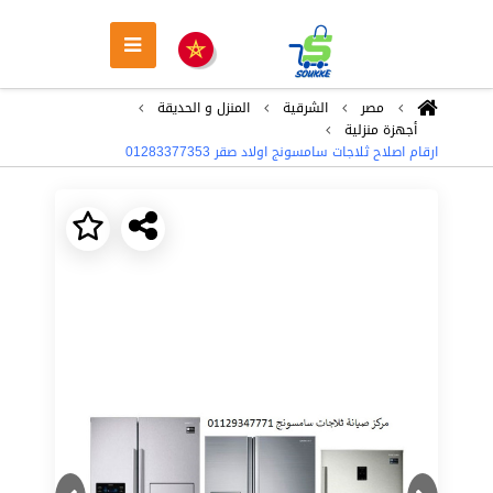
مصر
الشرقية
المنزل و الحديقة
أجهزة منزلية
ارقام اصلاح ثلاجات سامسونج اولاد صقر ‎‎ ‎01283377353
Next
Previous