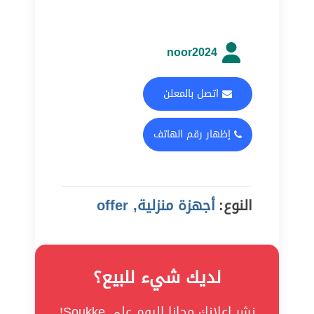
noor2024
اتصل بالمعلن
إظهار رقم الهاتف
النوع:
أجهزة منزلية, offer
لديك شيء للبيع؟
نشر إعلانك مجانا اليوم على Soukke!