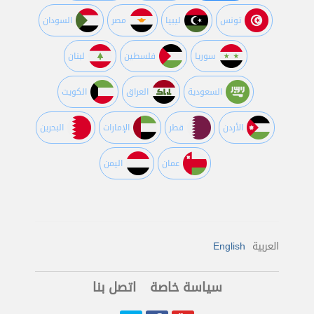
تونس
ليبيا
مصر
السودان
سوريا
فلسطين
لبنان
السعودية
العراق
الكويت
اﻷردن
قطر
اﻹمارات
البحرين
عمان
اليمن
العربية
English
سياسة خاصة
اتصل بنا