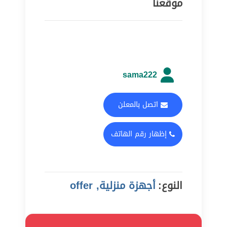
موقعنا
sama222
اتصل بالمعلن
إظهار رقم الهاتف
النوع:
أجهزة منزلية, offer