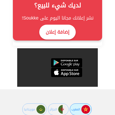
لديك شيء للبيع؟
نشر إعلانك مجانا اليوم على Soukke!
إضافة إعلان
المغرب
الجزائر
موريتانيا