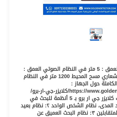
ضمان لمدة : 5 سنوات العمق : 5 متر في النظام الصوتي العمق :
20 متر في النظام الاستشعاري مسح المحيط 1200 متر في النظام
كاملة حول الجهاز :
https://www.goldendetector.com/product/كلايزر-جي-ار-برو/
يعمل جهاز كشف الذهب كلايزر جي ار برو بـ 5 أنظمة للبحث في
جهاز واحد : ١: نظام بعيد المدى، نظام الشخص الواحد ٢: نظام بعيد
المدى، نظام الشخصين المتقابلين ٣: نظام البحث العميق عن