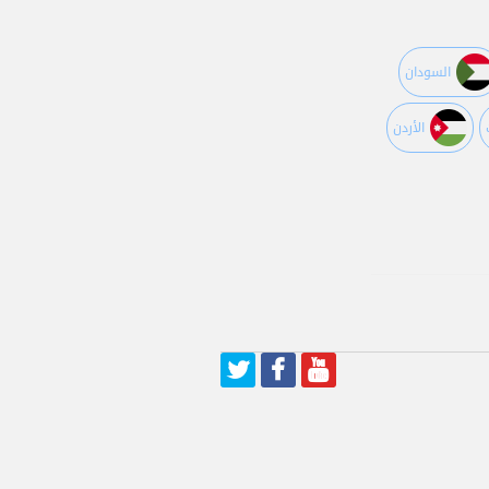
السودان
اﻷردن