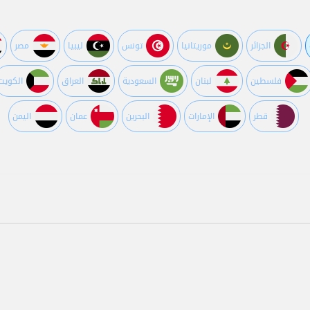
الجزائر
موريتانيا
تونس
ليبيا
مصر
فلسطين
لبنان
السعودية
العراق
الكويت
قطر
اﻹمارات
البحرين
عمان
اليمن