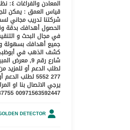
قياس العمق : يمكن للجه
شركتنا تدريب مجاني لسه
الحصول أهدافك بدقة و
في مجال البحث و التنق
جميع أهدافك بسهولة ودق
كشف الذهب في أبوظبي : 
277 5552 لطلب ال
يرجي الاتصال بنا او المرا
00971563592447 00971507737755
GOLDEN DETECTOR