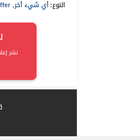
النوع:
أي شيء أخر, offer
ل
نشر إعلان
ق