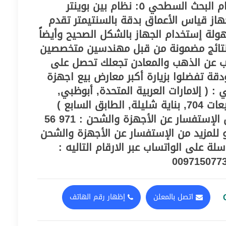
المعادن والفراغات ٤: نظام البحث السطحي ٥: نظام بين بوينتر
از قياس الأعماق بدقة بالسنتيمتر تقدم
ولة إستخدام الجهاز بالشكل الصحيح وأيضاً
نتائج مضمونة من قبل مهندسين متخصصين
يب عن الذهب والمعادن تجعلك تحصل على
ة تفضلوا بزيارة أكبر معارض بيع اجهزة
( إلامارات العربية المتحدة, أبوظبي,
شارع رقم 9, معرض المبيعات 704, بناية شليلة, الطابق السابع )
لطلب الدعم أو للمزيد من الإستفسار عن الأجهزة والشحن : 971 56
دعم أو للمزيد من الإستفسار عن الأجهزة والشحن
سلة على الواتساب عبر الارقام التاليه :
اتصل بالمعلن
إظهار رقم الهاتف