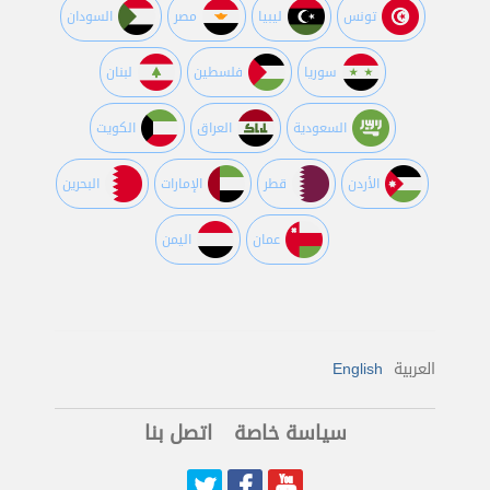
تونس
ليبيا
مصر
السودان
سوريا
فلسطين
لبنان
السعودية
العراق
الكويت
اﻷردن
قطر
اﻹمارات
البحرين
عمان
اليمن
العربية
English
سياسة خاصة
اتصل بنا