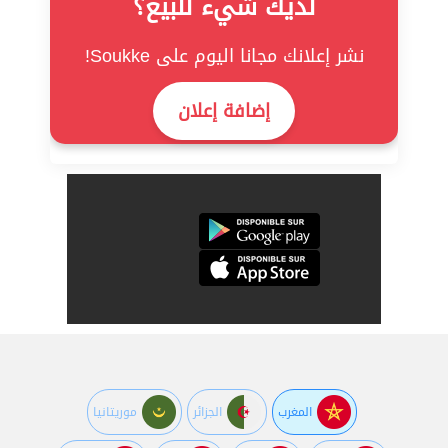
لديك شيء للبيع؟
نشر إعلانك مجانا اليوم على Soukke!
إضافة إعلان
المغرب
الجزائر
موريتانيا