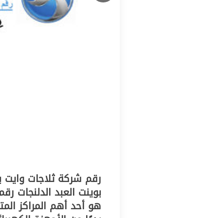
رقم شركة ثلاجات وايت بو
بوينت العبد الدلنجات رقم
هو أحد أهم المراكز الم