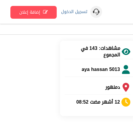
تسجيل الدخول
إضافة إعلان
مشاهدات: 143 في
المجموع
aya hassan 5013
دمنهور
12 أشهر مضت 08:52