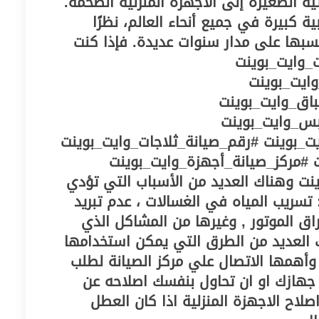
ئية الصغيرة إلى الأجهزة المنزلية الضخمة.
 كبيرة في جميع أنحاء العالم، نظرًا
سبها على مدار سنوات عديدة. فإذا كنت
_وايت_بوينت
ايت_بوينت
اق_وايت_بوينت
س_وايت_بوينت
ت_بوينت #رقم_صيانة_ثلاجات_وايت_بوينت
 #مركز_صيانة_أجهزة_وايت_بوينت
نت وهناك العديد من الأسباب التي تؤدي
تسريب المياه في الغسالات ، عدم تبريد
اق الموتور , وغيرها من المشاكل الذي
ك العديد من الطرق التي يمكن استخدامها
أهمها الاتصال علي مركز الصيانة لطلب
جهازك او ان تحاول بنفسك اصلاحه عن
اح الاجهزة المنزلية اذا كان العطل