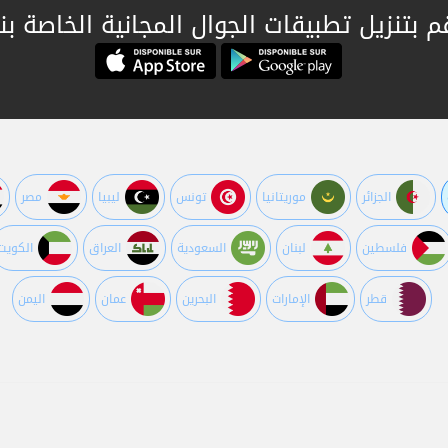
م بتنزيل تطبيقات الجوال المجانية الخاصة بنا
الجزائر
موريتانيا
تونس
ليبيا
مصر
فلسطين
لبنان
السعودية
العراق
الكويت
قطر
اﻹمارات
البحرين
عمان
اليمن