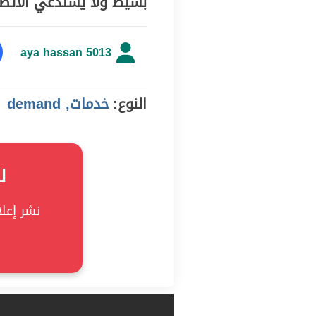
بسيط ولا يستدعي الاتصا
aya hassan 5013
النوع:
خدمات, demand
ل
نشر إعلان