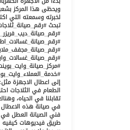
بدءًا من الأجهزة الكهربا
ويحظى هذا المركز بشعبية
لخبرته وسمعته التي اكت
تبحث #رقم_صيانة_ثلاجات
#رقم_صيانة_ديب_فريزر_و
#رقم_صيانة_غسالات_اطب
#رقم_صيانة_مجفف_ملاب
#رقم_صيانة_غسالات_واي
#مركز_صيانة_وايت_بوينت
#خدمة_العملاء_وايت_بوي
إلى اعطال الاجهزة مثل: 
الطعام في الثلاجات احتر
تقابلنا في الحياه، وهنا
في صيانة هذه الاعطال و
فني الصيانة العطل في 
طريق فيديوهات كيفيه اصل