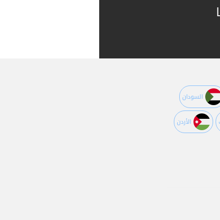
السودان
اﻷردن