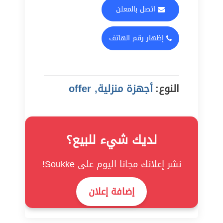
اتصل بالمعلن
إظهار رقم الهاتف
النوع:
أجهزة منزلية, offer
لديك شيء للبيع؟
نشر إعلانك مجانا اليوم على Soukke!
إضافة إعلان