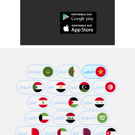
المغرب
الجزائر
موريتانيا
تونس
ليبيا
مصر
السودان
سوريا
فلسطين
لبنان
السعودية
العراق
الكويت
اﻷردن
قطر
اﻹمارات
البحرين