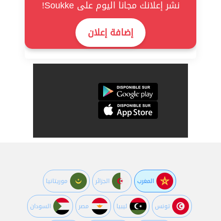
نشر إعلانك مجانا اليوم على Soukke!
إضافة إعلان
المغرب
الجزائر
موريتانيا
تونس
ليبيا
مصر
السودان