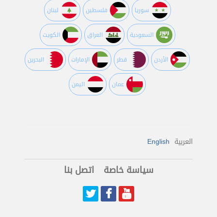
سوريا
فلسطين
لبنان
السعودية
العراق
الكويت
اﻷردن
قطر
اﻹمارات
البحرين
عمان
اليمن
العربية
English
سياسة خاصة
اتصل بنا