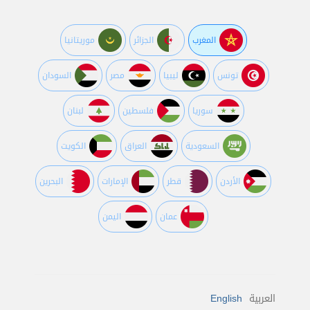
المغرب
الجزائر
موريتانيا
تونس
ليبيا
مصر
السودان
سوريا
فلسطين
لبنان
السعودية
العراق
الكويت
اﻷردن
قطر
اﻹمارات
البحرين
عمان
اليمن
العربية
English