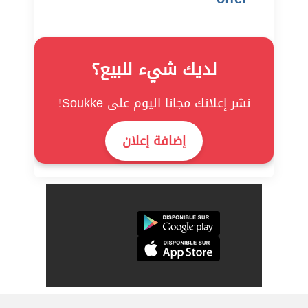
لديك شيء للبيع؟
نشر إعلانك مجانا اليوم على Soukke!
إضافة إعلان