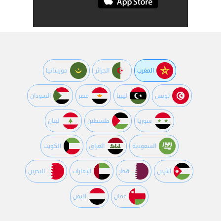
المغرب
الجزائر
موريتانيا
تونس
ليبيا
مصر
السودان
سوريا
فلسطين
لبنان
السعودية
العراق
الكويت
اﻷردن
قطر
اﻹمارات
البحرين
عمان
اليمن