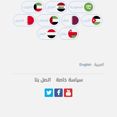
السعودية
العراق
الكويت
اﻷردن
قطر
اﻹمارات
البحرين
عمان
اليمن
العربية
English
سياسة خاصة
اتصل بنا