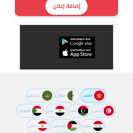
إضافة إعلان
المغرب
الجزائر
موريتانيا
تونس
ليبيا
مصر
السودان
سوريا
فلسطين
لبنان