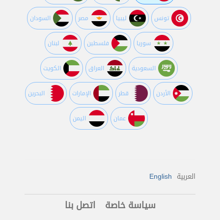
تونس
ليبيا
مصر
السودان
سوريا
فلسطين
لبنان
السعودية
العراق
الكويت
اﻷردن
قطر
اﻹمارات
البحرين
عمان
اليمن
العربية
English
سياسة خاصة
اتصل بنا