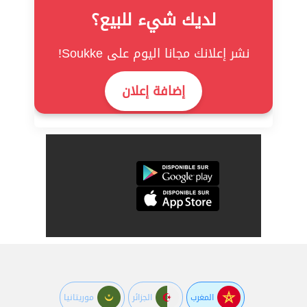
لديك شيء للبيع؟
نشر إعلانك مجانا اليوم على Soukke!
إضافة إعلان
المغرب
الجزائر
موريتانيا