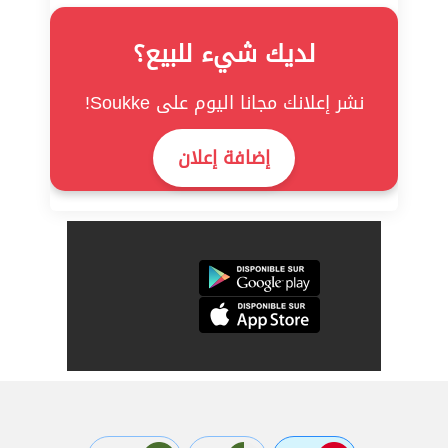
لديك شيء للبيع؟
نشر إعلانك مجانا اليوم على Soukke!
إضافة إعلان