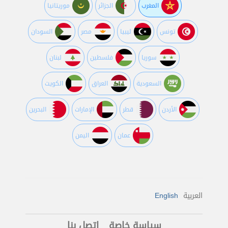
المغرب
الجزائر
موريتانيا
تونس
ليبيا
مصر
السودان
سوريا
فلسطين
لبنان
السعودية
العراق
الكويت
اﻷردن
قطر
اﻹمارات
البحرين
عمان
اليمن
العربية
English
سياسة خاصة
اتصل بنا