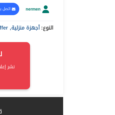
nermen
اتصل با
النوع:
أجهزة منزلية, offer
ل
نشر إعلان
ق