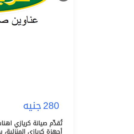
280
جنيه
تُقدِّم صيانة كريازي اه
أجهزة كريازي المنزلية، ب