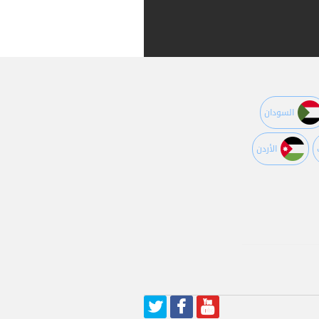
السودان
اﻷردن