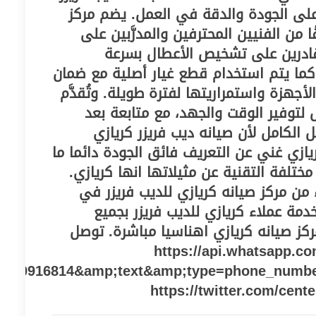
ز على الجودة والدقة في العمل. يضم مركز
 من الفنيين المحترفين والمدرَّبين على
لقادرين على تشخيص الأعطال بسرعة
 كما يتم استخدام قطع غيار أصلية مع ضمان
أجهزة واستمراريتها لفترة طويلة. وتُقدَّم
 لتوفير الوقت والجهد، مع متابعة بعد
 الكامل لأن صيانه ديب فريزر كريازي
ريازي غني عن التعريف فائق الجودة دائما ما
مختلفة التقنية عن مثيلاتها انها كريازي.
ء من مركز صيانه كريازي للديب فريزر في
دمة عملاء كريازي للديب فريزر بجميع
ركز صيانه كريازي اهناسيا مباشرة. توصل
 https://api.whatsapp.com/send/?
010916814&amp;text&amp;type=phone_numb