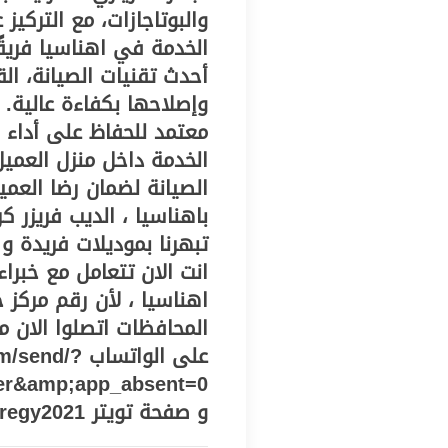
والبوتاجازات، مع التركي
الخدمة في اهناسيا فريقًا
أحدث تقنيات الصيانة، ا
وإصلاحها بكفاءة عالية.
معتمد للحفاظ على أداء ال
الخدمة داخل منزل العميل
الصيانة لضمان رضا العميل
باهناسيا ، الديب فريزر ك
تبهرنا بموديلات فريدة و 
انت الان تتعامل مع خبرا
اهناسيا ، لأن رقم مركز خ
المحافظات اتصلوا الان م
على الواتساب
er&amp;app_absent=0
و صفحة تويتر https://twitter.com/centeregy2021