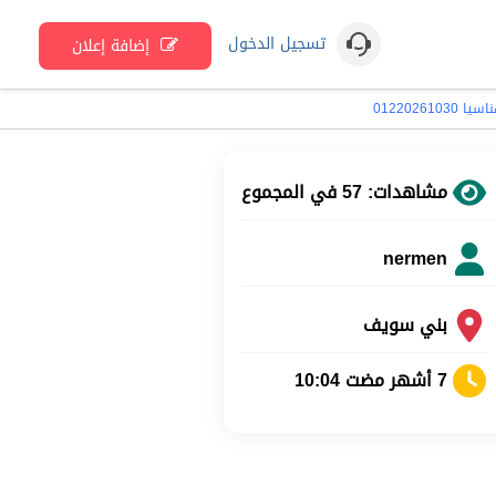
تسجيل الدخول
إضافة إعلان
012202
مشاهدات: 57 في المجموع
nermen
بني سويف
7 أشهر مضت 10:04