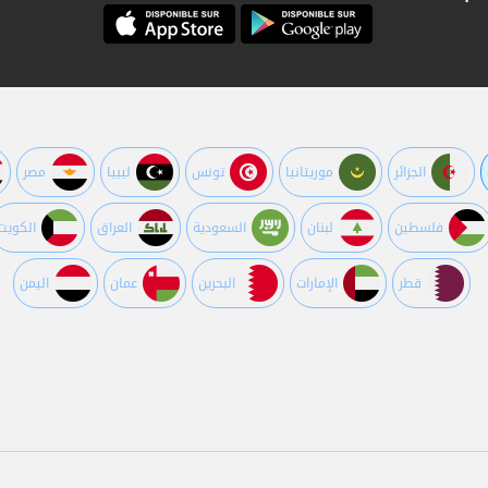
الجزائر
موريتانيا
تونس
ليبيا
مصر
فلسطين
لبنان
السعودية
العراق
الكويت
قطر
اﻹمارات
البحرين
عمان
اليمن