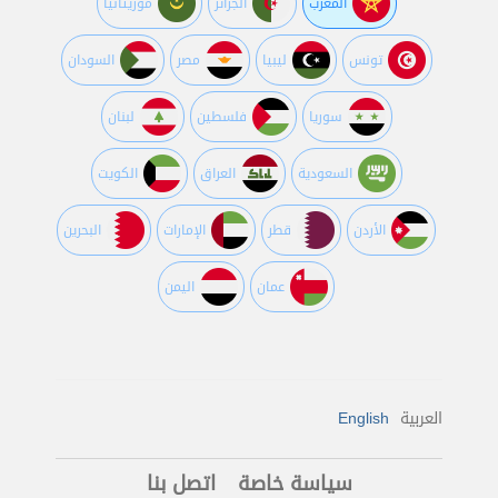
المغرب
الجزائر
موريتانيا
تونس
ليبيا
مصر
السودان
سوريا
فلسطين
لبنان
السعودية
العراق
الكويت
اﻷردن
قطر
اﻹمارات
البحرين
عمان
اليمن
العربية
English
سياسة خاصة
اتصل بنا