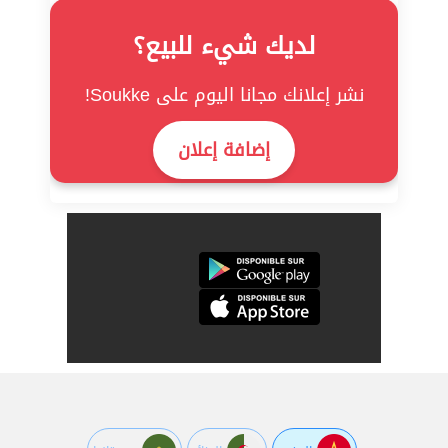
لديك شيء للبيع؟
نشر إعلانك مجانا اليوم على Soukke!
إضافة إعلان