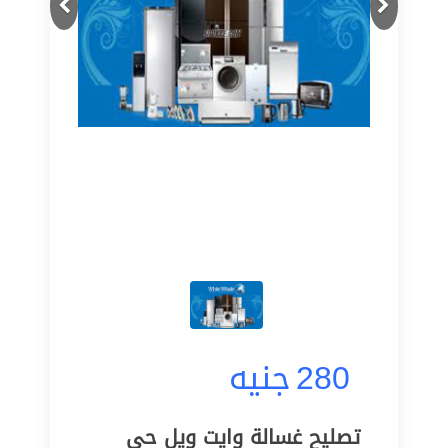
280
جنيه
تصليح غسالة وايت ويل حي