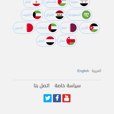
سوريا
فلسطين
لبنان
السعودية
العراق
الكويت
اﻷردن
قطر
اﻹمارات
البحرين
عمان
اليمن
العربية
English
سياسة خاصة
اتصل بنا