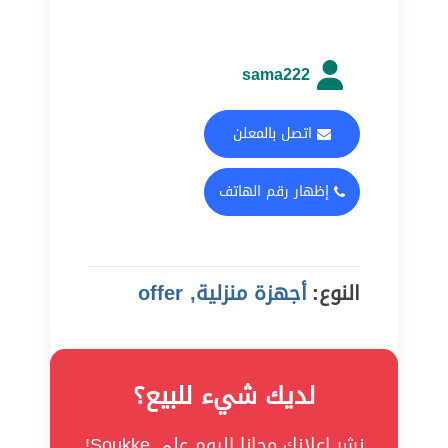
sama222
اتصل بالمعلن
إظهار رقم الهاتف
النوع:
أجهزة منزلية, offer
لديك شيء للبيع؟
نشر إعلانك مجانا اليوم على Soukke!