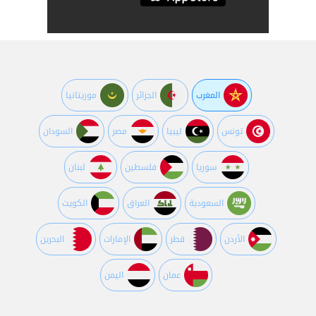
المغرب
الجزائر
موريتانيا
تونس
ليبيا
مصر
السودان
سوريا
فلسطين
لبنان
السعودية
العراق
الكويت
اﻷردن
قطر
اﻹمارات
البحرين
عمان
اليمن