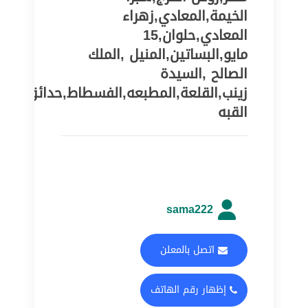
الخيمة,المعادي,زهراء
المعادي,حلوان,15
مايو,البساتين,المنيل ,الملك
الصالح ,السيدة
زينب,القلعة,المطبعه,الفسطاط,حدائق
القبه
sama222
اتصل بالمعلن
إظهار رقم الهاتف