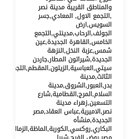
والمناطق القريبة مدينة نصر
,التجمع الاول, المعادي,جسر
السويس,ارض
الجولف,الرحاب,مدينتي,التجمع
الخامس,القاهرة الجديدة,عين
شمس,عزبة النخل,النزهة
الجديدة,شيراتون المطار,جاردن
سيتي,العباسية,الزيتون,المقطم,التجمع
الثالث,مدينة
بدر,العبور,الشروق,مدينة
السلام,المرج,القطامية,شارع
التسعين,زهراء مدينة
نصر,الاميرية,عباس العقاد,مصر
الجديدة,منشأه
البكاري,روكسي,الكوربة,الماظة,الزمالك,شبر
مصر,روض الفرج,شبرا