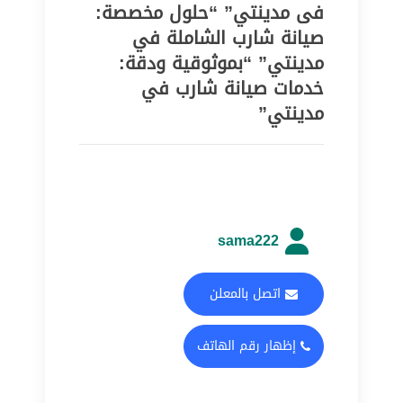
فى مدينتي” “حلول مخصصة:
صيانة شارب الشاملة في
مدينتي” “بموثوقية ودقة:
خدمات صيانة شارب في
مدينتي”
sama222
اتصل بالمعلن
إظهار رقم الهاتف