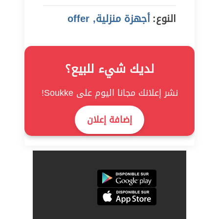
النوع:
أجهزة منزلية, offer
لديك شيء للبيع؟
نشر إعلانك مجانا اليوم على Soukke!
إضافة إعلان