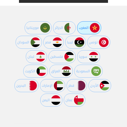
المغرب
الجزائر
موريتانيا
تونس
ليبيا
مصر
السودان
سوريا
فلسطين
لبنان
السعودية
العراق
الكويت
اﻷردن
قطر
اﻹمارات
البحرين
عمان
اليمن