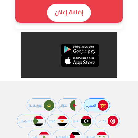
إضافة إعلان
المغرب
الجزائر
موريتانيا
تونس
ليبيا
مصر
السودان
سوريا
فلسطين
لبنان