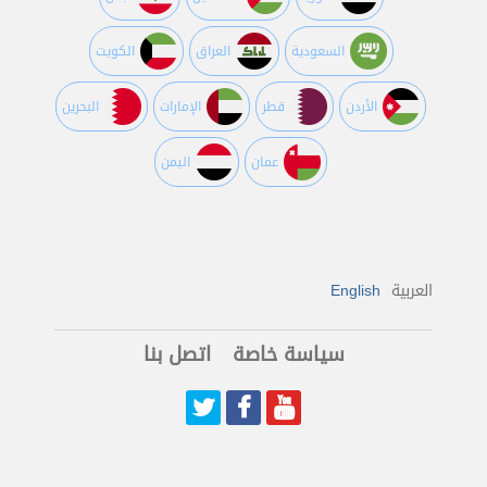
السعودية
العراق
الكويت
اﻷردن
قطر
اﻹمارات
البحرين
عمان
اليمن
العربية
English
سياسة خاصة
اتصل بنا