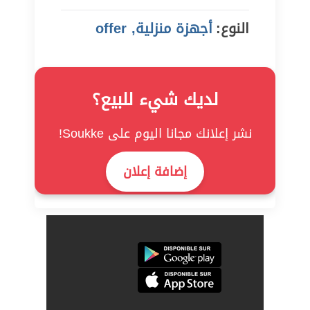
النوع:
أجهزة منزلية, offer
لديك شيء للبيع؟
نشر إعلانك مجانا اليوم على Soukke!
إضافة إعلان