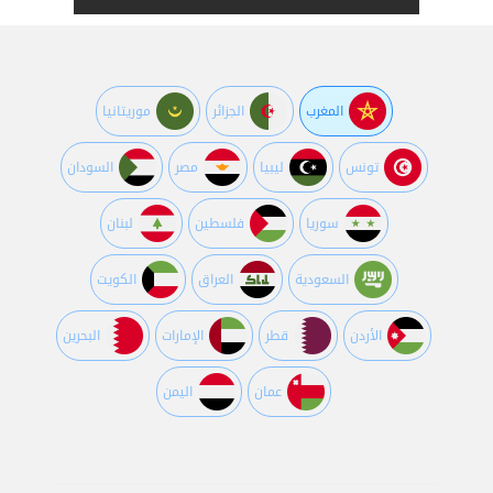
المغرب
الجزائر
موريتانيا
تونس
ليبيا
مصر
السودان
سوريا
فلسطين
لبنان
السعودية
العراق
الكويت
اﻷردن
قطر
اﻹمارات
البحرين
عمان
اليمن