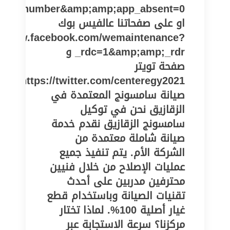
one_number&amp;amp;app_absent=0
او على صفحاتنا عالفيس بوك
://www.facebook.com/wemaintenance?
_rdc=1&amp;amp;_rdr و
صفحة تويتر
https://twitter.com/centeregy2021
صيانة سامسونج المعتمدة في
الزقازيق نحن في توكيل
سامسونج الزقازيق نقدم خدمة
صيانة شاملة معتمدة من
الشركة الأم. يتم تنفيذ جميع
عمليات الإصلاح من خلال فنيين
محترفين مدربين على أحدث
تقنيات الصيانة وباستخدام قطع
غيار أصلية 100%. لماذا تختار
مركزنا؟ سرعة الاستجابة عبر