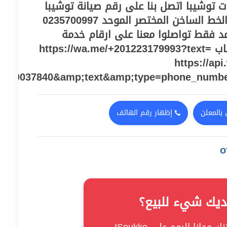
 توشيبا اتصل بنا على رقم صيانة توشيبا
ب بنها ‎‎ ‎ 01223179993 الخط الساخن المختصر الموحد 0235700997
ان معتمد فقط تواصلوا معنا على ارقام خدمة
عملاء او من خلال الواتساب https://wa.me/+201223179993?text=
https://ap
060037840&amp;text&amp;type=phone_numb
بالمعلن
إظهار رقم الهاتف
ديك شيء للبيع؟