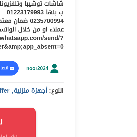
شاشات توشيبا وتلفزيونات
0235700994 ضم
i.whatsapp.com/send/?
er&amp;app_absent=0
noor2024
اتصل 
النوع:
أجهزة منزلية, offer
ل