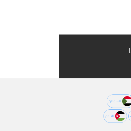
السودان
اﻷردن