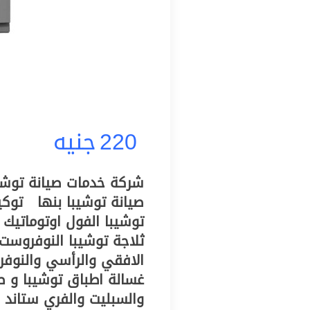
220
جنيه
توشيبا الفول اوتوماتيك 
الافقي والرأسي والنوفر
غسالة اطباق توشيبا و ص
والسبليت والفري ستاند 