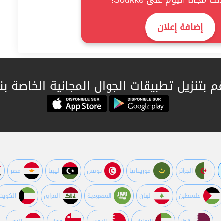
ك مجانا اليوم على Soukke!
إضافة إعلان
م بتنزيل تطبيقات الجوال المجانية الخاصة بنا
الجزائر
موريتانيا
تونس
ليبيا
مصر
فلسطين
لبنان
السعودية
العراق
الكويت
قطر
اﻹمارات
البحرين
عمان
اليمن