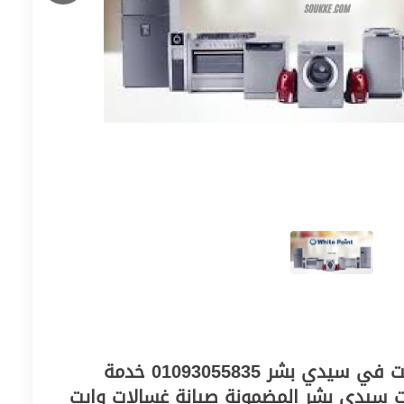
توكيل غسالات وايت بوينت في سيدي بشر 01093055835 خدمة
ت سيدي بشر المضمونة صيانة غسالات وايت