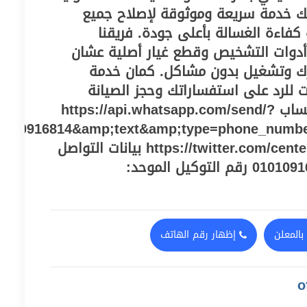
ك خدمة سريعة وموثوقة لإصلاح جميع
كفاءة الغسالة بأعلى جودة. فريقنا
أدوات التشخيص وقطع غيار أصلية عشان
ك وتشغيل بدون مشاكل. كمان خدمة
 للرد على استفساراتك وحجز الصيانة
الفورية. توصل على الواتساب https://api.whatsapp.com/send/?
010916814&amp;text&amp;type=phone_numb
و صفحة تويتر https://twitter.com/centeregy2021 بيانات التواصل
رقم خدمة العملاء: 01010916814 رقم التوكيل الموحد:
بالمعلن
إظهار رقم الهاتف