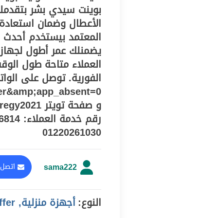
بوينت سيدي بشر بتقدمل
الأعطال وضمان استعادة 
المعتمد بيستخدم أحدث 
يضمنلك عمر أطول لجهاز
العملاء متاحة طول الوقت
er&amp;app_absent=0
01220261030
sama222
اتصل 
النوع:
أجهزة منزلية, offer