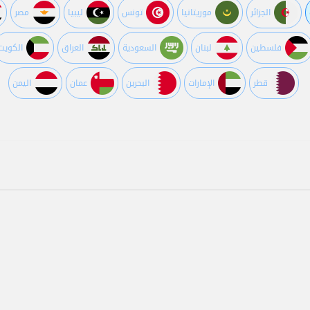
الجزائر
موريتانيا
تونس
ليبيا
مصر
فلسطين
لبنان
السعودية
العراق
الكويت
قطر
اﻹمارات
البحرين
عمان
اليمن