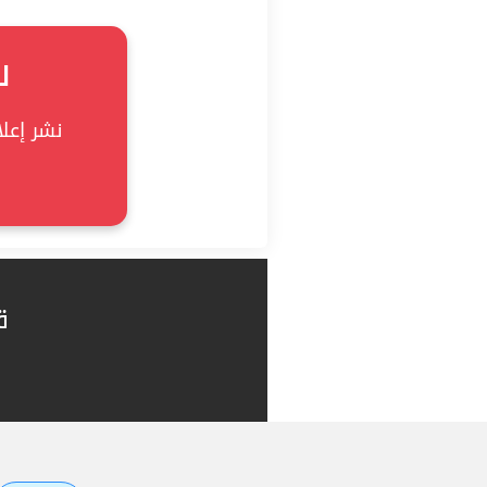
ل
نشر إعلان
ق