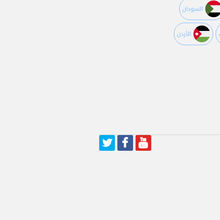
السودان
اﻷردن