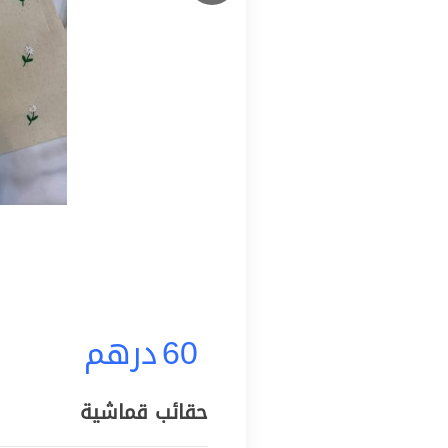
60
درهم
حقائب قماشية