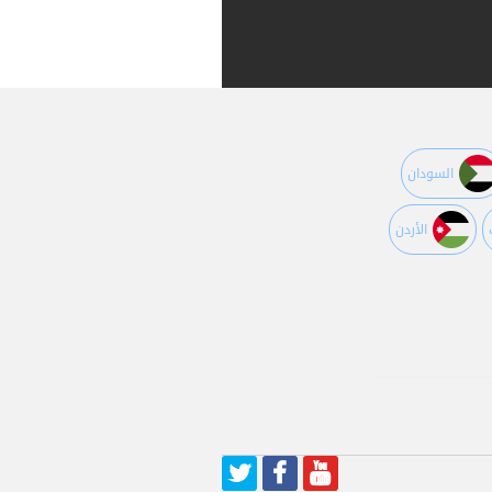
السودان
اﻷردن