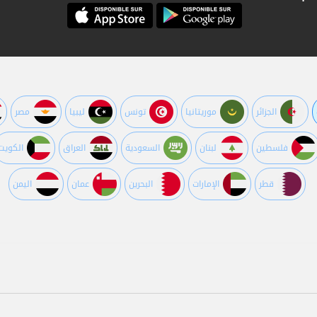
الجزائر
موريتانيا
تونس
ليبيا
مصر
فلسطين
لبنان
السعودية
العراق
الكويت
قطر
اﻹمارات
البحرين
عمان
اليمن