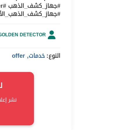
#جهاز_كشف_الذهب_الألماني #
GOLDEN DETECTOR
النوع:
خدمات, offer
ل
نشر إعلان