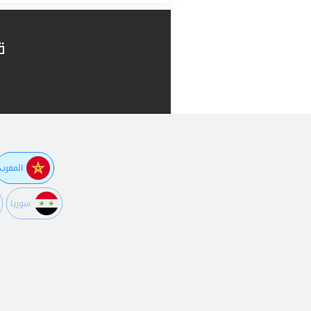
ق
المغرب
سوريا