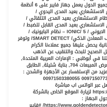
سنوات شحن سريع إلى جميع الدول يعمل جهاز فايبر على 6 أنظمة
: 1 – النظام الاستشعاري بعيد المدى اليدوي /
MANUAL  – النظام الاستشعاري بعيد المدى التلقائي /
A – النظام الاستشعاري بعيد المدى القابل للضبط /
CTRL LRL / 4 – النظام الايوني / IONIC/ 5 – نظام البايونيك /
BIONIC/ 6 – نظام كشف المعادن الذكي/ SMART DETECT/ وتوفر
انية يحصل عليها جميع عملاءنا الكرام
ل الصحيح للبحث والتنقيب عن الذهب
نا في أبوظبي : الإمارات العربية المتحدة,
أبوظبي, شارع رقم 9, معرض المبيعات 704, بناية شليلة, الطابق
مزيد من الإستفسار عن الأجهزة والشحن :
00971563592447 00971507737755 00971503380055
00971 للتواصل عبر الواتس اب مباشرة
https://wa.me/971503380055 لزيارة الموقع الخاص بالشركة
ول الجهاز :
https://www.goldendetector.com/product/viper-ar/ #فايبر