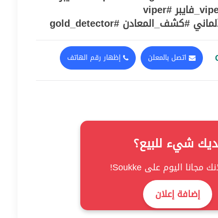
#جهاز_كشف_الذهب #viper_فايبر #viper
كشف_المعادن #gold_detector
اتصل بالمعلن
إظهار رقم الهاتف
ديك شيء للبيع؟
ك مجانا اليوم على Soukke!
إضافة إعلان