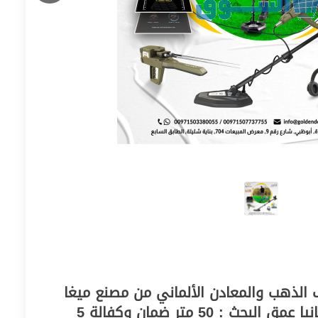
 جهاز كشف الذهب والمعادن الألماني من مصنع ميغا
ديتكشن بلد المنشأ : ألمانيا عمق البحث : 50 متر ضمان وكفالة 5