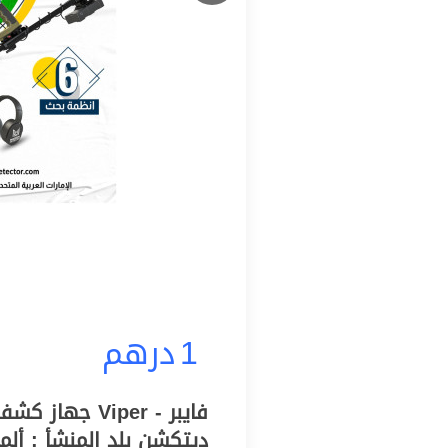
1
درهم
فايبر - Viper