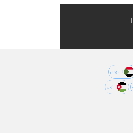
السودان
اﻷردن