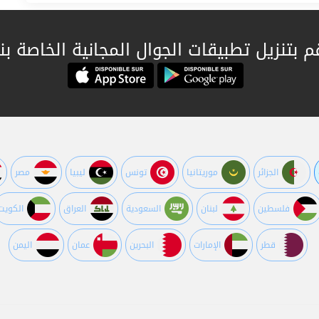
م بتنزيل تطبيقات الجوال المجانية الخاصة بنا
الجزائر
موريتانيا
تونس
ليبيا
مصر
فلسطين
لبنان
السعودية
العراق
الكويت
قطر
اﻹمارات
البحرين
عمان
اليمن