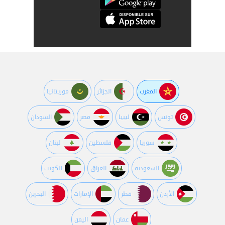
المغرب
الجزائر
موريتانيا
تونس
ليبيا
مصر
السودان
سوريا
فلسطين
لبنان
السعودية
العراق
الكويت
اﻷردن
قطر
اﻹمارات
البحرين
عمان
اليمن