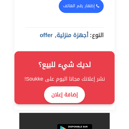
إظهار رقم الهاتف
النوع:
أجهزة منزلية, offer
لديك شيء للبيع؟
نشر إعلانك مجانا اليوم على Soukke!
إضافة إعلان