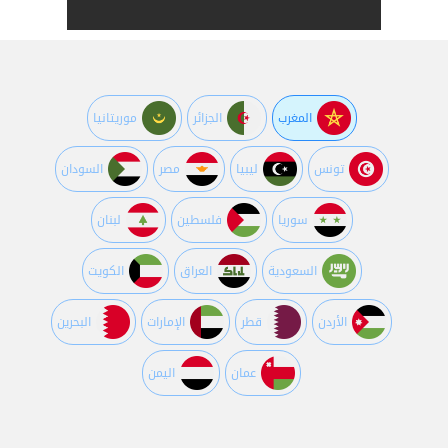
المغرب
الجزائر
موريتانيا
تونس
ليبيا
مصر
السودان
سوريا
فلسطين
لبنان
السعودية
العراق
الكويت
اﻷردن
قطر
اﻹمارات
البحرين
عمان
اليمن