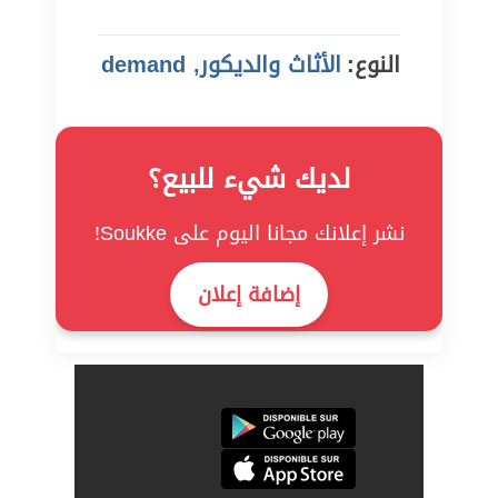
النوع:
الأثاث والديكور, demand
لديك شيء للبيع؟
نشر إعلانك مجانا اليوم على Soukke!
إضافة إعلان