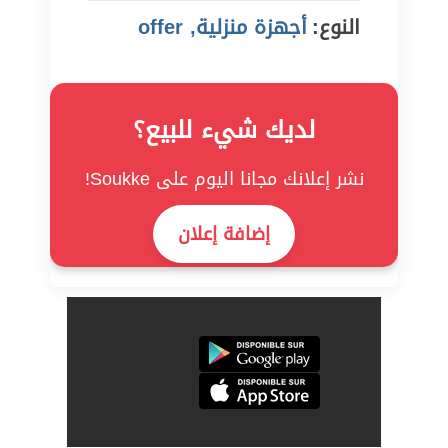
النوع:
أجهزة منزلية, offer
لديك شيء للبيع؟
نشر إعلانك مجانا اليوم على Soukke!
إضافة إعلان