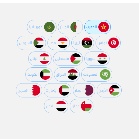
المغرب
الجزائر
موريتانيا
تونس
ليبيا
مصر
السودان
سوريا
فلسطين
لبنان
السعودية
العراق
الكويت
اﻷردن
قطر
اﻹمارات
البحرين
عمان
اليمن