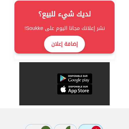
لديك شيء للبيع؟
نشر إعلانك مجانا اليوم على Soukke!
إضافة إعلان