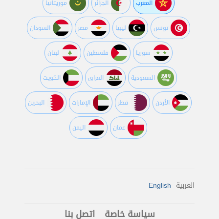
المغرب
الجزائر
موريتانيا
تونس
ليبيا
مصر
السودان
سوريا
فلسطين
لبنان
السعودية
العراق
الكويت
اﻷردن
قطر
اﻹمارات
البحرين
عمان
اليمن
العربية
English
سياسة خاصة
اتصل بنا