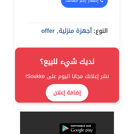
إظهار رقم الهاتف
النوع:
أجهزة منزلية, offer
لديك شيء للبيع؟
نشر إعلانك مجانا اليوم على Soukke!
إضافة إعلان