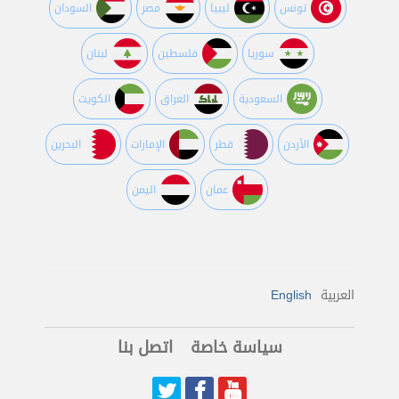
تونس
ليبيا
مصر
السودان
سوريا
فلسطين
لبنان
السعودية
العراق
الكويت
اﻷردن
قطر
اﻹمارات
البحرين
عمان
اليمن
العربية
English
سياسة خاصة
اتصل بنا