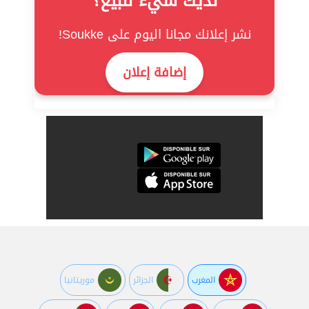
لديك شيء للبيع؟
نشر إعلانك مجانا اليوم على Soukke!
إضافة إعلان
المغرب
الجزائر
موريتانيا