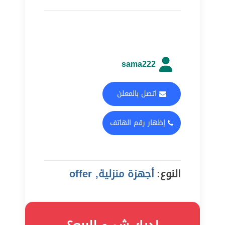
sama222
اتصل بالمعلن
إظهار رقم الهاتف
النوع:
أجهزة منزلية, offer