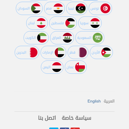
تونس
ليبيا
مصر
السودان
سوريا
فلسطين
لبنان
السعودية
العراق
الكويت
اﻷردن
قطر
اﻹمارات
البحرين
عمان
اليمن
العربية
English
سياسة خاصة
اتصل بنا