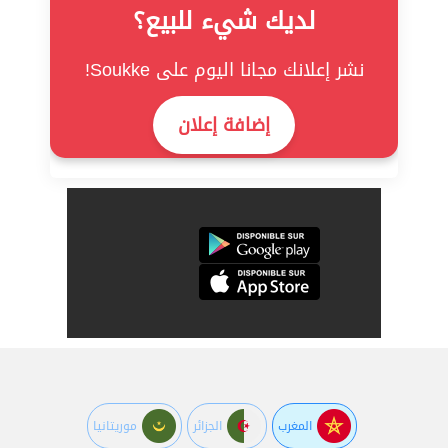
لديك شيء للبيع؟
نشر إعلانك مجانا اليوم على Soukke!
إضافة إعلان
المغرب
الجزائر
موريتانيا