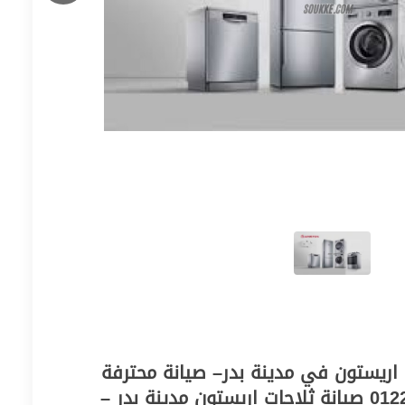
سالات اريستون في مدينة بدر– صيانة محترفة
حتى باب بيتك 01220261030 صيانة ثلاجات اريستون مدينة بدر –