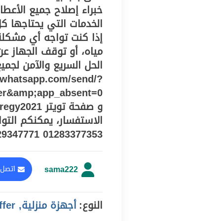
خبراء إصلاح جميع الأعطا
الخدمات التي يحتاجها كل
إذا كنت تواجه أي مشكل
مياه، أو توقف الجهاز ع
الحل السريع والآمن لجمي
i.whatsapp.com/send/?
er&amp;app_absent=0
الاستفسار، يمكنكم التوا
01283377353 01129347771 01093055835
sama222
اتصل 
النوع:
أجهزة منزلية, offer