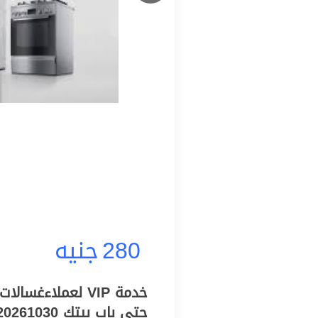
280
جنيه
خدمة VIP لعملاءغ