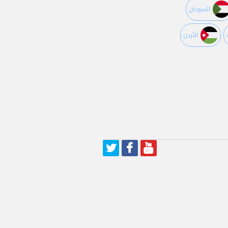
السودان
اﻷردن