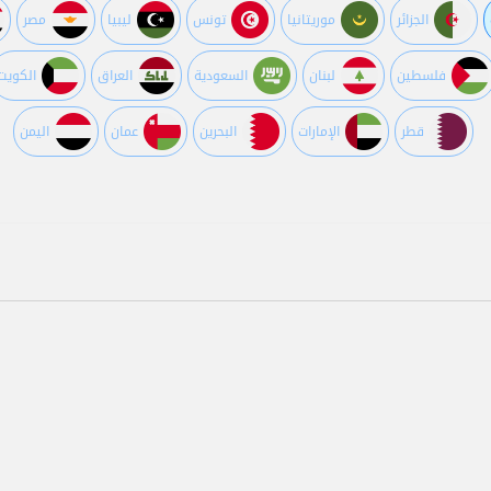
الجزائر
موريتانيا
تونس
ليبيا
مصر
فلسطين
لبنان
السعودية
العراق
الكويت
قطر
اﻹمارات
البحرين
عمان
اليمن