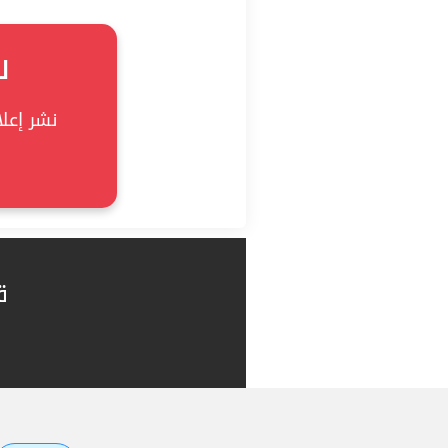
ل
نشر إعلان
ق