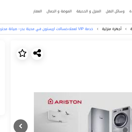
ة
وسائل النقل
المنزل و الحديقة
الموضة و الجمال
العقار
ة
أجهزة منزلية
خدمة VIP لعملاءغسالات اريستون في مدينة بدر– صيانة محترفة حتى باب بيتك 01220261030
Next