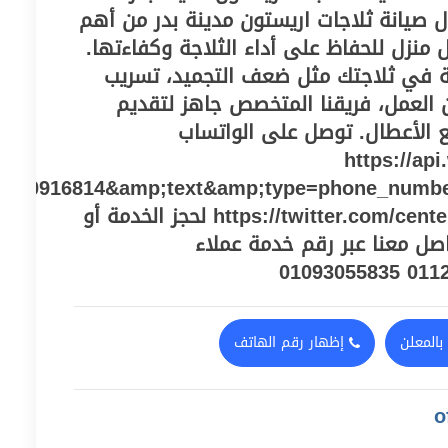
ل صيانة ثلاجات اريستون مدينة بدر من أهم
 منزل للحفاظ على أداء الثلاجة وكفاءتها.
ة في ثلاجتك مثل ضعف التجميد، تسريب
ن العمل، فريقنا المتخصص جاهز لتقديم
ع الأعطال. توصل على الواتساب
https://ap
010916814&amp;text&amp;type=phone_numb
و صفحة تويتر https://twitter.com/centeregy2021 لحجز الخدمة أو
صل معنا عبر رقم خدمة عملاء
بالمعلن
إظهار رقم الهاتف