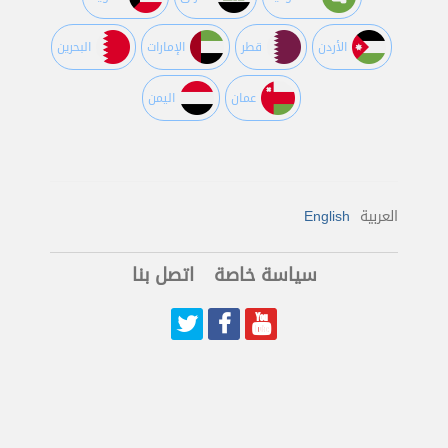
اﻷردن
قطر
اﻹمارات
البحرين
عمان
اليمن
العربية
English
سياسة خاصة
اتصل بنا