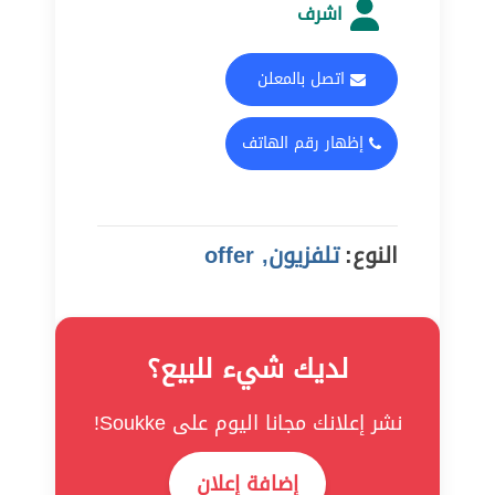
اشرف
اتصل بالمعلن
إظهار رقم الهاتف
النوع:
تلفزيون, offer
لديك شيء للبيع؟
نشر إعلانك مجانا اليوم على Soukke!
إضافة إعلان