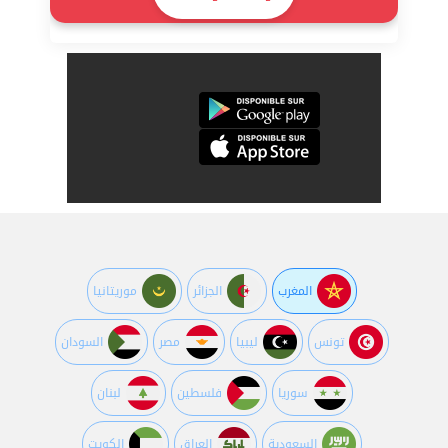
المغرب
الجزائر
موريتانيا
تونس
ليبيا
مصر
السودان
سوريا
فلسطين
لبنان
السعودية
العراق
الكويت