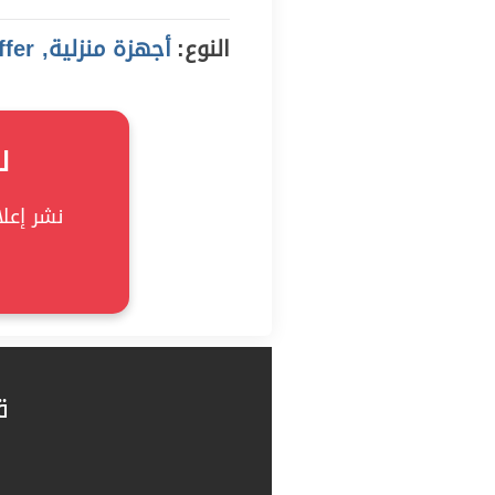
النوع:
أجهزة منزلية, offer
ل
نشر إعلان
ق