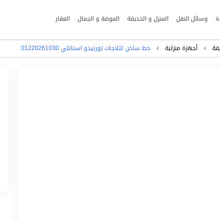
ة
وسائل النقل
المنزل و الحديقة
الموضة و الجمال
العقار
قة
أجهزة منزلية
خط ساخن لثلاجات تورنيدو استانلي 01220261030