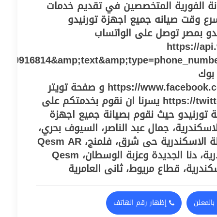
نة الفورية المتخصصين في تقديم خدمات
سرع وقت صيانه جميع اجهزة تورنيدو
نيدو بمصر توصل على الواتساب
https://ap
010916814&amp;text&amp;type=phone_numb
بوك
https://www.facebook.com/maintenancetwkel و صفحة تويتر
https://twitter.com/centeregy2021 يسرنا ان نقوم بخدمتكم على
ة تورنيدو حيث نقوم بصيانة جميع اجهزة
سكندرية، جمال عبد الناصر، السيوف بحري،
قسم أول المنتزة محافظة الاسكندرية حى شرق، فلمنج، Qesm AR
Ramel محافظه الاسكندرية، دنا الجديدة وعزبة الوسطان، Qesm
بالمعلن
إظهار رقم الهاتف