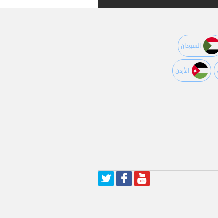
السودان
اﻷردن