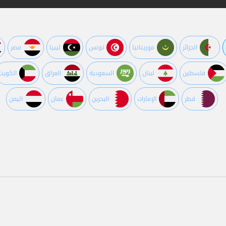
الجزائر
موريتانيا
تونس
ليبيا
مصر
فلسطين
لبنان
السعودية
العراق
الكويت
قطر
اﻹمارات
البحرين
عمان
اليمن