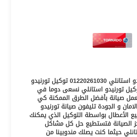
خط ساخن لثلاجات تورنيدو استانلي 01220261030 توكيل تورنيدو
توكيل تورنيدو استانلي نسعى دوما في
لعمل صيانة بأفضل الطرق الممكنة كي
امان و الجودة تليفون صيانة تورنيدو
ع الأعطال بواسطة التوكيل الذي يمكنك
كز الصيانة فتستطيع حل كل مشاكل
انلي حيثما كنت يصلك مندوبينا من