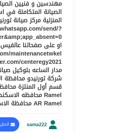
مهندسين و فنيين الصيا
الصيانة المتكاملة في ا
المنزلية مركز صيانة تور
i.whatsapp.com/send/?
er&amp;app_absent=0
او على صفحاتنا عالفيس 
مدار الساعه بتوكيل صيان
شركة تورنيدو محافظة الا
AR Ramel محافظة الاسكندرية، قطاع مريوط، ثانى العامرية
sama222
اتصل 