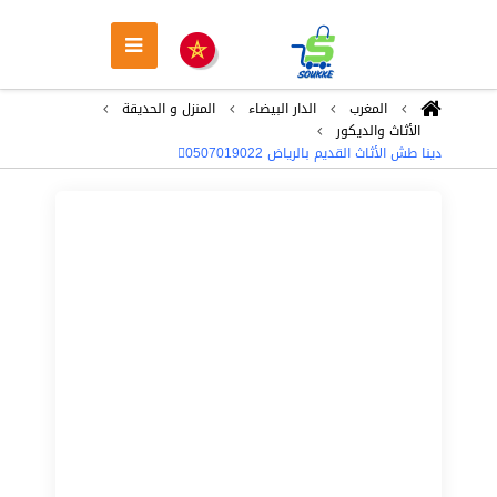
المغرب
الدار البيضاء
المنزل و الحديقة
الأثاث والديكور
دينا طش الأثاث القديم بالرياض 0َ507019022