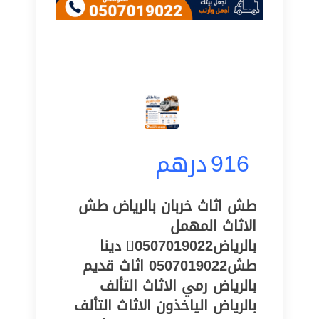
916
درهم
‏طش اثاث خربان بالرياض طش
الاثاث المهمل
بالرياض0َ507019022 دينا
طش0507019022 اثاث قديم
بالرياض رمي الاثاث التألف
بالرياض الياخذون الاثاث التألف