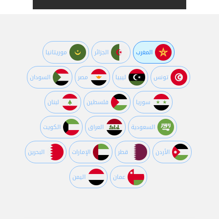
المغرب
الجزائر
موريتانيا
تونس
ليبيا
مصر
السودان
سوريا
فلسطين
لبنان
السعودية
العراق
الكويت
اﻷردن
قطر
اﻹمارات
البحرين
عمان
اليمن