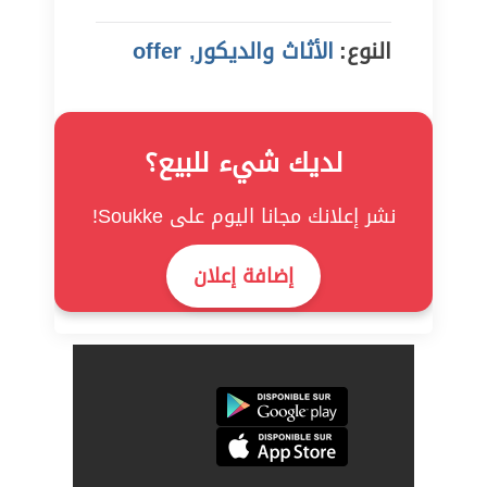
النوع:
الأثاث والديكور, offer
لديك شيء للبيع؟
نشر إعلانك مجانا اليوم على Soukke!
إضافة إعلان